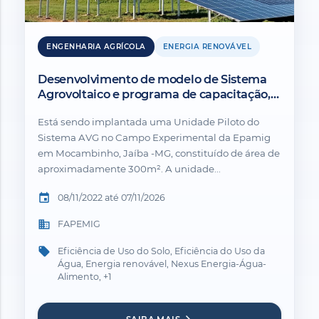
ENGENHARIA AGRÍCOLA
ENERGIA RENOVÁVEL
Desenvolvimento de modelo de Sistema
Agrovoltaico e programa de capacitação,
transferência e difusão de tecnologia
Está sendo implantada uma Unidade Piloto do
Minas Gerais
Sistema AVG no Campo Experimental da Epamig
em Mocambinho, Jaíba -MG, constituído de área de
aproximadamente 300m². A unidade...
event
08/11/2022 até 07/11/2026
business
FAPEMIG
local_offer
Eficiência de Uso do Solo, Eficiência do Uso da
Água, Energia renovável, Nexus Energia-Água-
Alimento, +1