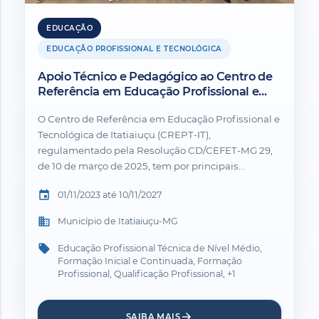
EDUCAÇÃO
EDUCAÇÃO PROFISSIONAL E TECNOLÓGICA
Apoio Técnico e Pedagógico ao Centro de
Referência em Educação Profissional e
Tecnológica de Itatiaiuçu-MG.
O Centro de Referência em Educação Profissional e
Tecnológica de Itatiaiuçu (CREPT-IT),
regulamentado pela Resolução CD/CEFET-MG 29,
de 10 de março de 2025, tem por principais...
event
01/11/2023 até 10/11/2027
business
Município de Itatiaiuçu-MG
local_offer
Educação Profissional Técnica de Nível Médio,
Formação Inicial e Continuada, Formação
Profissional, Qualificação Profissional, +1
arrow_forward
SAIBA MAIS