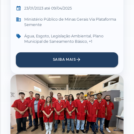
event
23/01/2023 até 09/04/2025
business
Ministério Público de Minas Gerais Via Plataforma
Semente
local_offer
Água, Esgoto, Legislação Ambiental, Plano
Municipal de Saneamento Básico, +1
arrow_forward
SAIBA MAIS