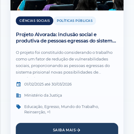
CIÊNCIAS SOCIAIS
POLÍTICAS PÚBLICAS
Projeto Alvorada: inclusão social e
produtiva de pessoas egressas do sistema
prisional.
O projeto foi constituído considerando o trabalho
como um fator de redução de vulnerabilidades
sociais, proporcionando as pessoas egressas do
sistema prisional novas possibilidades de
reconhecimento,...
event
01/02/2025 até 30/03/2026
business
Ministério da Justiça
local_offer
Educação, Egresso, Mundo do Trabalho,
Reinserção, +1
arrow_forward
SAIBA MAIS