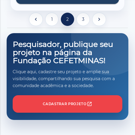
chevron_left
chevron_right
1
2
3
Pesquisador, publique seu
projeto na página da
Fundação CEFETMINAS!
Clique aqui, cadastre seu projeto e amplie sua
visibilidade, compartilhando sua pesquisa com a
comunidade acadêmica e a sociedade.
open_in_new
CADASTRAR PROJETO