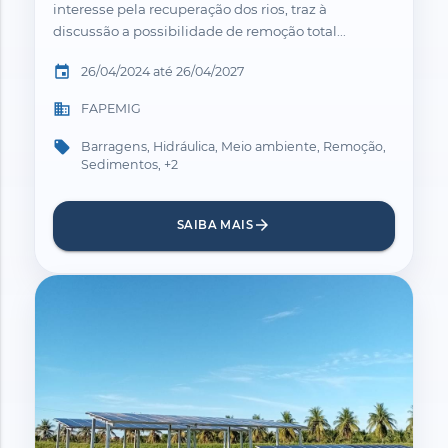
interesse pela recuperação dos rios, traz à
discussão a possibilidade de remoção total...
event
26/04/2024 até 26/04/2027
business
FAPEMIG
local_offer
Barragens, Hidráulica, Meio ambiente, Remoção,
Sedimentos, +2
arrow_forward
SAIBA MAIS