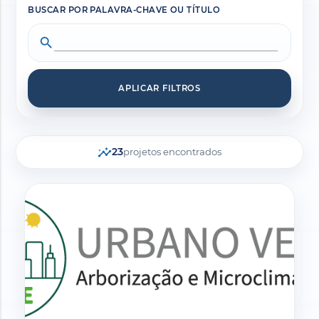
BUSCAR POR PALAVRA-CHAVE OU TÍTULO
search
APLICAR FILTROS
insights
23
projetos encontrados