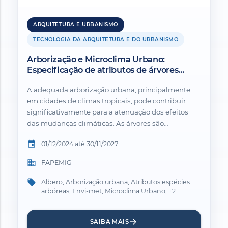
ARQUITETURA E URBANISMO
TECNOLOGIA DA ARQUITETURA E DO URBANISMO
Arborização e Microclima Urbano:
Especificação de atributos de árvores
utilizadas na arborização urbana de Belo
A adequada arborização urbana, principalmente
Horizonte para uso no Software ENVImet.
em cidades de climas tropicais, pode contribuir
significativamente para a atenuação dos efeitos
das mudanças climáticas. As árvores são
fundamentais no...
event
01/12/2024 até 30/11/2027
business
FAPEMIG
local_offer
Albero, Arborização urbana, Atributos espécies
arbóreas, Envi-met, Microclima Urbano, +2
arrow_forward
SAIBA MAIS