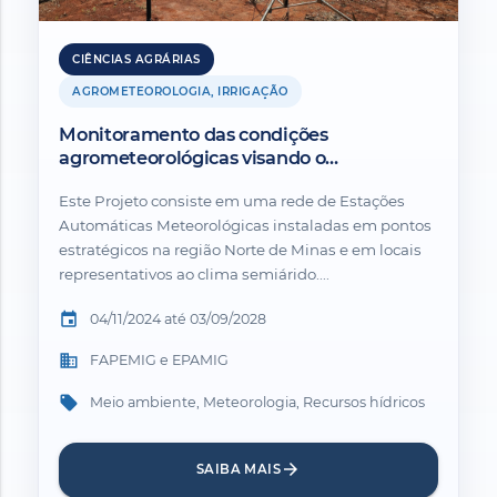
CIÊNCIAS AGRÁRIAS
AGROMETEOROLOGIA, IRRIGAÇÃO
Monitoramento das condições
agrometeorológicas visando o
desenvolvimento econômico e sustentável
Este Projeto consiste em uma rede de Estações
do Norte de Minas.
Automáticas Meteorológicas instaladas em pontos
estratégicos na região Norte de Minas e em locais
representativos ao clima semiárido....
event
04/11/2024 até 03/09/2028
business
FAPEMIG e EPAMIG
local_offer
Meio ambiente, Meteorologia, Recursos hídricos
arrow_forward
SAIBA MAIS