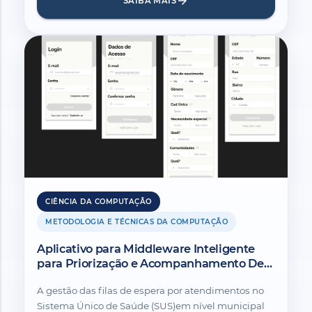
arrow_forward
SAIBA MAIS
CIÊNCIA DA COMPUTAÇÃO
METODOLOGIA E TÉCNICAS DA COMPUTAÇÃO
Aplicativo para Middleware Inteligente
para Priorização e Acompanhamento De
atendimentos em Saúde.
A gestão das filas de espera por atendimentos no
Sistema Único de Saúde (SUS)em nível municipal