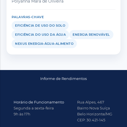
Polyanna Mara de Oliveira
PALAVRAS-CHAVE
EFICIÊNCIA DE USO DO SOLO
EFICIÊNCIA DO USO DA ÁGUA
ENERGIA RENOVÁVEL
NEXUS ENERGIA-ÁGUA-ALIMENTO
Informe de Rendimentos
Horário de Funcionamento
Rua Alpes, 467
Segunda a sexta-feira
Bairro Nova Suíça
9h às 17h
Belo Horizonte/MG
CEP: 30.421-145