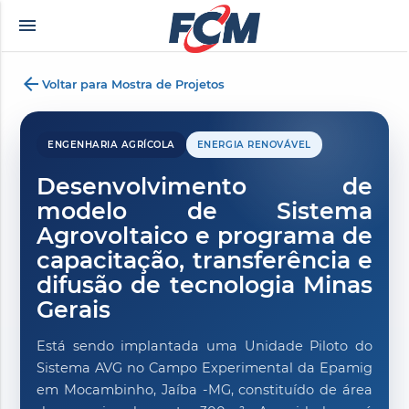
menu
azılı porno
zevki doruklarda yaşatan olgun matematik öğretmeninin yıllardır y
arrow_back
Voltar para Mostra de Projetos
ENGENHARIA AGRÍCOLA
ENERGIA RENOVÁVEL
Desenvolvimento de
modelo de Sistema
Agrovoltaico e programa de
capacitação, transferência e
difusão de tecnologia Minas
Gerais
Está sendo implantada uma Unidade Piloto do
Sistema AVG no Campo Experimental da Epamig
em Mocambinho, Jaíba -MG, constituído de área