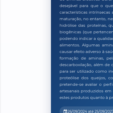
desejável para que o que
características intrínseca
maturação, no entanto, ne
hidrólise das proteínas, 
biogênicas (que pertencem 
podendo indicar a qualidad
alimentos. Algumas amin
causar efeito adverso à sa
formação de aminas, pel
descarboxilação, além de o
para ser utilizado como i
proteólise dos queijos, 
pretende-se avaliar o perfi
artesanais produzidos em 
estes produtos quanto à pr
event
26/09/2024 até 25/09/202