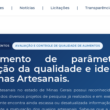
es
|
Notícias
|
Licitações
|
Transparênci
ıllardır yarak yüzü görmediğini fark eden genç
sikiş hikaye
adam onun a
MENTOS
AVALIAÇÃO E CONTROLE DE QUALIDADE DE ALIMENTOS
vimento de parâme
ção da qualidade e ide
nas Artesanais.
tesanais no estado de Minas Gerais possui reconheci
ar dos diversos projetos de pesquisa já realizados e em e
nte encontra ainda escassa ou desatualizada informação
nte a maturação dos queijos artesanais. Sabe-se que 