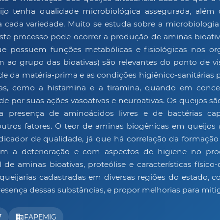
ijo tenha qualidade microbiológica assegurada, além 
s a cada variedade. Muito se estuda sobre a microbiologi
ste processo pode ocorrer a produção de aminas bioativ
que possuem funções metabólicas e fisiológicas nos o
ao grupo das bioativas) são relevantes do ponto de vist
e da matéria-prima e as condições higiênico-sanitárias
as, como a histamina e a tiramina, quando em conce
úde por suas ações vasoativas e neuroativas. Os queijos s
a presença de aminoácidos livres e de bactérias c
utros fatores. O teor de aminas biogênicas em queijos 
ndicador de qualidade, já que há correlação da formaçã
com a deterioração e com aspectos de higiene no pr
l de aminas bioativas, proteólise e características físi
queijarias cadastradas em diversas regiões do estado, c
esença dessas substâncias, e propor melhorias para miti
business
7
FAPEMIG