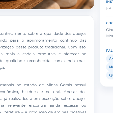
INS
FA
CO
Gis
conhecimento sobre a qualidade dos queijos
Mor
buindo para o aprimoramento contínuo das
rização desse produto tradicional. Com isso,
PAL
nda mais a cadeia produtiva e oferecer ao
A
e qualidade reconhecida, com ainda mais
M
ça.
Q
esanais no estado de Minas Gerais possui
conômica, histórica e cultural. Apesar dos
sa já realizados e em execução sobre queijos
ma relevante encontra ainda escassa ou
 literatura – a produção de aminas bioativas