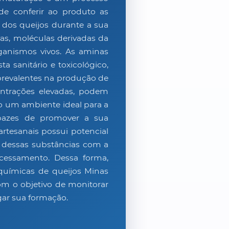
de conferir ao produto as
a dos queijos durante a sua
as, moléculas derivadas da
rganismos vivos. As aminas
a sanitário e toxicológico,
 prevalentes na produção de
ntrações elevadas, podem
ão um ambiente ideal para a
apazes de promover a sua
artesanais possui potencial
o dessas substâncias com a
ocessamento. Dessa forma,
co-químicas de queijos Minas
om o objetivo de monitorar
gar sua formação.