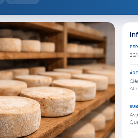
In
PE
26/
ÁR
Ciê
Ali
SU
Ava
Qua