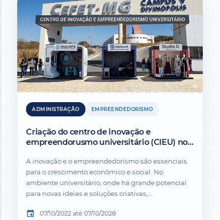
ADMINISTRAÇÃO
EMPREENDEDORISMO
Criação do centro de inovação e
empreendorusmo universitário (CIEU) no
CEFET-MG Divinópolis.
A inovação e o empreendedorismo são essenciais
para o crescimento econômico e social. No
ambiente universitário, onde há grande potencial
para novas ideias e soluções criativas,...
event
07/10/2022 até 07/10/2028