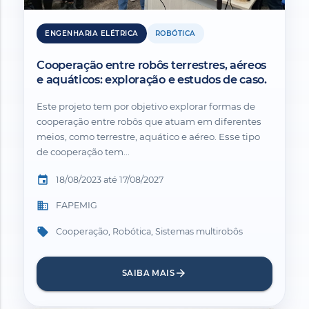
ENGENHARIA ELÉTRICA
ROBÓTICA
Cooperação entre robôs terrestres, aéreos
e aquáticos: exploração e estudos de caso.
Este projeto tem por objetivo explorar formas de
cooperação entre robôs que atuam em diferentes
meios, como terrestre, aquático e aéreo. Esse tipo
de cooperação tem...
event
18/08/2023 até 17/08/2027
business
FAPEMIG
local_offer
Cooperação, Robótica, Sistemas multirobôs
arrow_forward
SAIBA MAIS