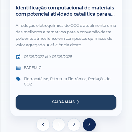
Identificação computacional de materiais
com potencial atividade catalítica para a
redução de CO2 em produtos de valor
A redução eletroquímica do CO2 é atualmente uma
agregado.
das melhores alternativas para a conversão deste
poluente atmosférico em compostos químicos de
valor agregado. A eficiência deste...
event
09/09/2022 até 09/09/2025
business
FAPEMIG
local_offer
Eletrocatálise, Estrutura Eletrônica, Redução do
CO2
arrow_forward
SAIBA MAIS
chevron_left
1
2
3