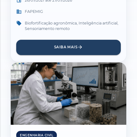
event
26/07/2021 até 27/07/2026
business
FAPEMIG
local_offer
Biofortificação agronômica, Inteligência artificial,
Sensoriamento remoto
arrow_forward
SAIBA MAIS
ENGENHARIA CIVIL