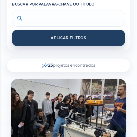
BUSCAR POR PALAVRA-CHAVE OU TÍTULO
search
APLICAR FILTROS
insights
23
projetos encontrados