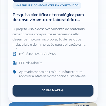
MATERIAIS E COMPONENTES DA CONSTRUÇÃO
Pesquisa científica e tecnológica para
desenvolvimento em laboratório e
validação em campo de dispositivos de
O projeto visa o desenvolvimento de materiais
concreto e compósitos especiais de alto
cimentícios e compósitos especiais de alto
desempenho com inserção de resíduos
para estrutura rodoviária.
desempenho com incorporação de resíduos
industriais e de mineração para aplicação em
infraestrutura...
event
07/10/2025 até 06/10/2027
business
EPR Via Mineira
local_offer
Aproveitamento de resíduo, Infraestrutura
rodoviária, Materiais cimentícios sustentáveis
arrow_forward
SAIBA MAIS