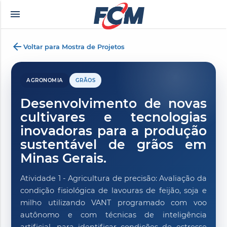
menu
rno
zevki doruklarda yaşatan olgun matematik öğretmeninin yıllardır yarak yü
arrow_back
Voltar para Mostra de Projetos
AGRONOMIA
GRÃOS
Desenvolvimento de novas
cultivares e tecnologias
inovadoras para a produção
sustentável de grãos em
Minas Gerais.
Atividade 1 - Agricultura de precisão: Avaliação da
condição fisiológica de lavouras de feijão, soja e
milho utilizando VANT programado com voo
autônomo e com técnicas de inteligência