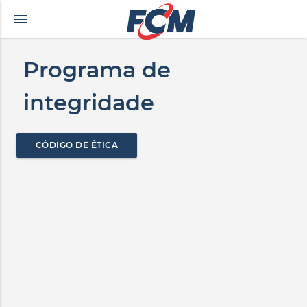
menu
rkçe altyazılı porno
zevki doruklarda yaşatan olgun matematik öğretmeninin yıl
Programa de
integridade
CÓDIGO DE ÉTICA