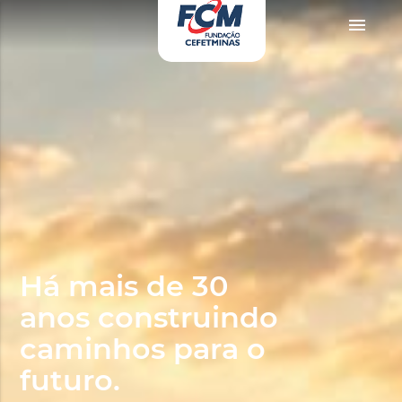
evki doruklarda yaşatan olgun matematik öğretmeninin yıllardır yarak yüzü gö
menu
Há mais de 30
anos construindo
caminhos para o
futuro.