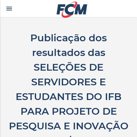
menu
rkçe altyazılı porno
zevki doruklarda yaşatan olgun matematik öğretmeninin yıl
Publicação dos
resultados das
SELEÇÕES DE
SERVIDORES E
ESTUDANTES DO IFB
PARA PROJETO DE
PESQUISA E INOVAÇÃO