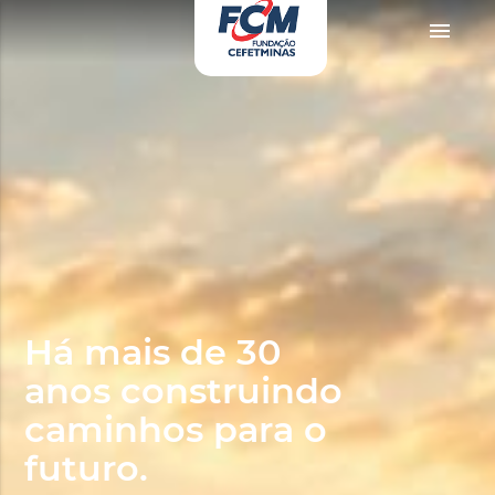
orno
zevki doruklarda yaşatan olgun matematik öğretmeninin yıllardır yarak yü
menu
Há mais de 30
anos construindo
caminhos para o
futuro.