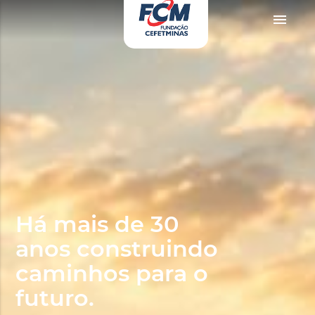
rno
zevki doruklarda yaşatan olgun matematik öğretmeninin yıllardır yarak yü
menu
Há mais de 30
anos construindo
caminhos para o
futuro.