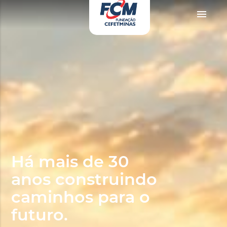
no
zevki doruklarda yaşatan olgun matematik öğretmeninin yıllardır yarak yüz
menu
Há mais de 30
anos construindo
caminhos para o
futuro.