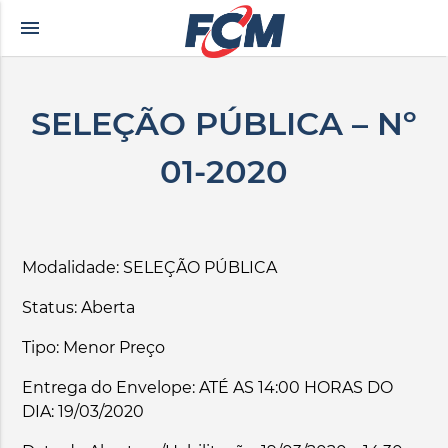
menu
rkçe altyazılı porno
zevki doruklarda yaşatan olgun matematik öğretmeninin yıl
SELEÇÃO PÚBLICA – Nº
01-2020
Modalidade: SELEÇÃO PÚBLICA
Status: Aberta
Tipo: Menor Preço
Entrega do Envelope: ATÉ AS 14:00 HORAS DO
DIA: 19/03/2020