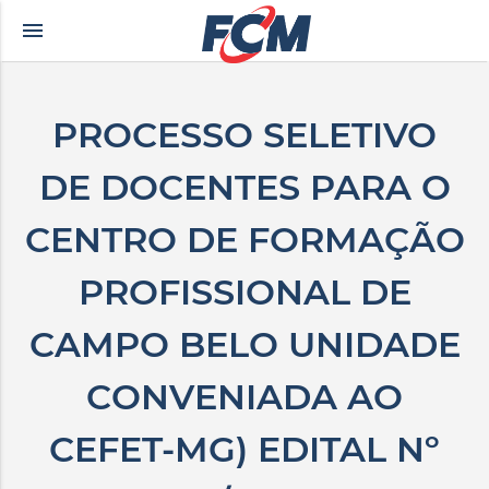
menu
kçe altyazılı porno
zevki doruklarda yaşatan olgun matematik öğretmeninin yıl
PROCESSO SELETIVO
DE DOCENTES PARA O
CENTRO DE FORMAÇÃO
PROFISSIONAL DE
CAMPO BELO UNIDADE
CONVENIADA AO
CEFET-MG) EDITAL Nº