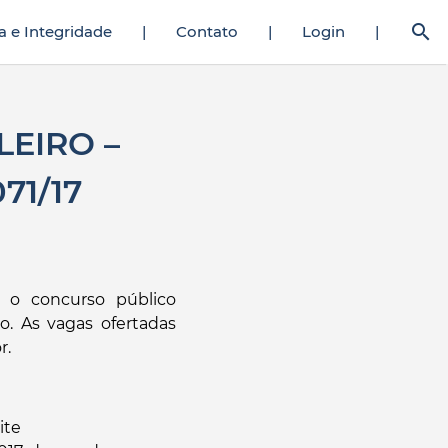
search
a e Integridade
|
Contato
|
Login
|
adam onun ateş saçan amcığını vahşice siker adamlar da taş
porno hika
LEIRO –
71/17
 o concurso público
o. As vagas ofertadas
r.
ite