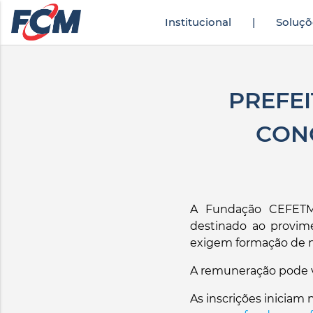
Institucional
|
Soluçõ
erek
türkçe altyazılı porno
zevki doruklarda yaşatan olgun matematik öğr
PREFEI
CONC
A Fundação CEFETMI
destinado ao provime
exigem formação de ní
A remuneração pode va
As inscrições iniciam 