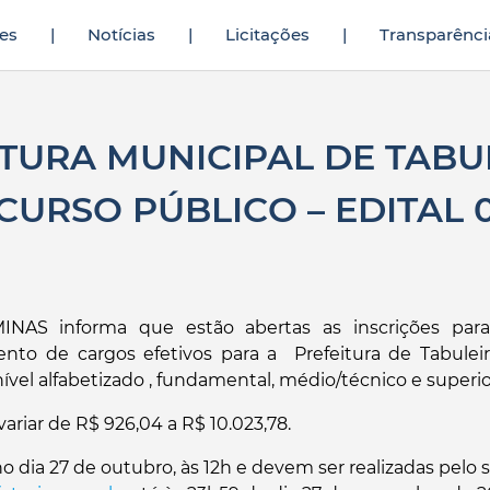
es
|
Notícias
|
Licitações
|
Transparênci
etmeninin yıllardır yarak yüzü görmediğini fark eden genç
sikiş hikaye
TURA MUNICIPAL DE TABU
URSO PÚBLICO – EDITAL 0
NAS informa que estão abertas as inscrições para
nto de cargos efetivos para a Prefeitura de Tabuleir
vel alfabetizado , fundamental, médio/técnico e superio
riar de R$ 926,04 a R$ 10.023,78.
no dia 27 de outubro, às 12h e devem ser realizadas pelo s