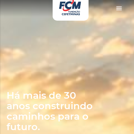
o
zevki doruklarda yaşatan olgun matematik öğretmeninin yıllardır yarak yüzü
menu
Há mais de 30
anos construindo
caminhos para o
futuro.