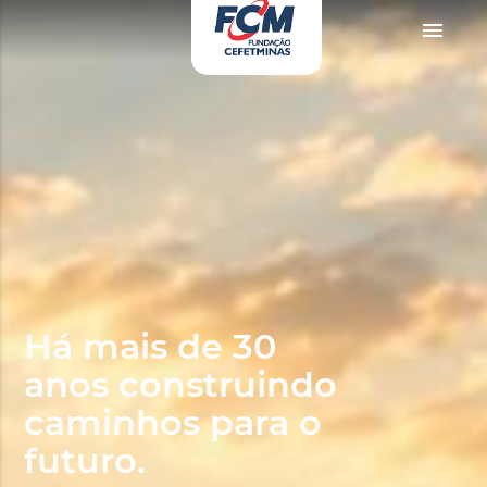
rno
zevki doruklarda yaşatan olgun matematik öğretmeninin yıllardır yarak yüz
menu
Há mais de 30
anos construindo
caminhos para o
futuro.