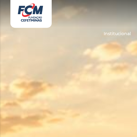
vki doruklarda yaşatan olgun matematik öğretmeninin yıllardır yarak 
Institucional