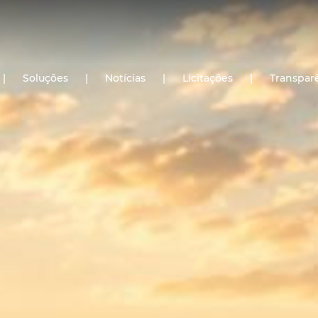
yüzü görmediğini fark eden genç
sikiş hikaye
adam onun ateş saçan amcığ
|
Soluções
|
Notícias
|
Licitações
|
Transpar