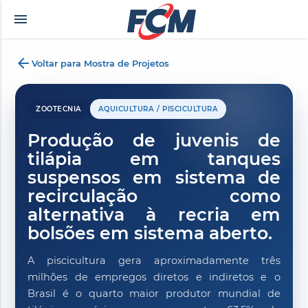
menu
zevki doruklarda yaşatan olgun matematik öğretmeninin yıllardır yarak yüzü 
arrow_back
Voltar para Mostra de Projetos
ZOOTECNIA
AQUICULTURA / PISCICULTURA
Produção de juvenis de
tilápia em tanques
suspensos em sistema de
recirculação como
alternativa à recria em
bolsões em sistema aberto.
A piscicultura gera aproximadamente três
milhões de empregos diretos e indiretos e o
Brasil é o quarto maior produtor mundial de