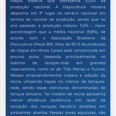
tilápia, espécie que representa 63,5% da
produção nacional. A tilapicultura mineira
desponta em 3º lugar no cenário nacional em
termos de volume de produção, sendo que no
ano passado, a produção cresceu 11,6% – maior
porcentagem que a média nacional (9,8%), de
acordo com o Associação Brasileira da
Piscicultura (Peixe BR). Mais de 90 % da produção
de tilápia em Minas Gerais está concentrada em
poucos polos, baseada, principalmente, no
sistema de tanque-rede em grandes
reservatórios, como os de Três Marias e Furnas.
Nesses empreendimentos impera a adoção da
recria utilizando hapas no interior de tanques-
rede, sendo essas estruturas denominadas de
tanque berçário. Tal modelo de recria apresenta
menor eficiência zootécnica em razão da
alocação dos tanques berçário (bolsões) em
ambientes abertos. Nessas áreas aquícolas, não