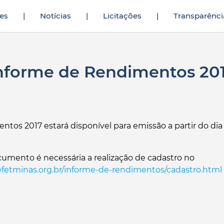
es
|
Notícias
|
Licitações
|
Transparênci
tmeninin yıllardır yarak yüzü görmediğini fark eden genç
sikiş hikaye
a
nforme de Rendimentos 20
tos 2017 estará disponível para emissão a partir do dia 
cumento é necessária a realização de cadastro no
efetminas.org.br/informe-de-rendimentos/cadastro.html