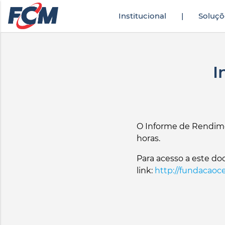
Institucional
|
Soluçõ
rek
türkçe altyazılı porno
zevki doruklarda yaşatan olgun matematik öğre
I
O Informe de Rendimen
horas.
Para acesso a este do
link:
http://fundacaoc