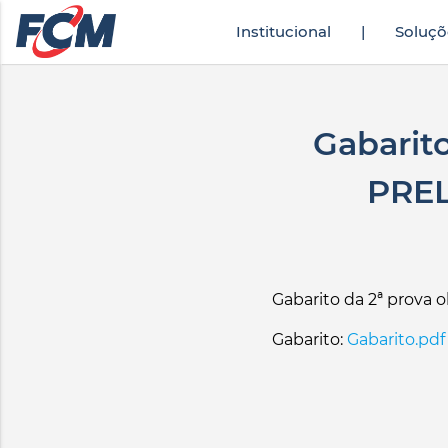
Institucional
|
Soluçõ
ürkçe altyazılı porno
zevki doruklarda yaşatan olgun matematik öğretme
Gabarit
PREL
Gabarito da 2ª prova o
Gabarito:
Gabarito.pdf