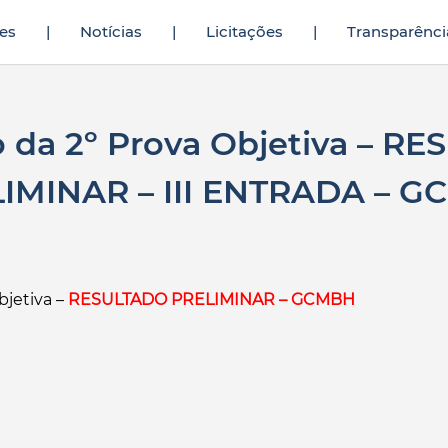
es
|
Notícias
|
Licitações
|
Transparênci
ninin yıllardır yarak yüzü görmediğini fark eden genç
sikiş hikaye
adam
o da 2º Prova Objetiva – R
IMINAR – III ENTRADA – 
bjetiva –
RESULTADO PRELIMINAR – GCMBH