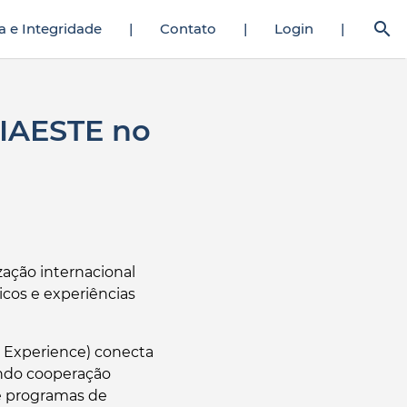
search
a e Integridade
|
Contato
|
Login
|
am onun ateş saçan amcığını vahşice siker adamlar da taş
porno hikaye
IAESTE no
zação internacional
cos e experiências
l Experience) conecta
endo cooperação
de programas de