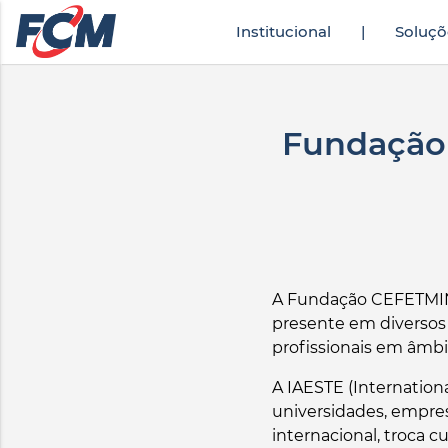
Institucional
|
Soluçõ
ek
türkçe altyazılı porno
zevki doruklarda yaşatan olgun matematik öğret
Fundação
A Fundação CEFETMINAS
presente em diversos
profissionais em âmbi
A IAESTE (Internation
universidades, empre
internacional, troca 