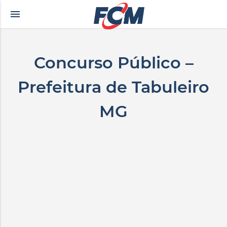
menu
rkçe altyazılı porno
zevki doruklarda yaşatan olgun matematik öğretmeninin yıl
Concurso Público –
Prefeitura de Tabuleiro
MG