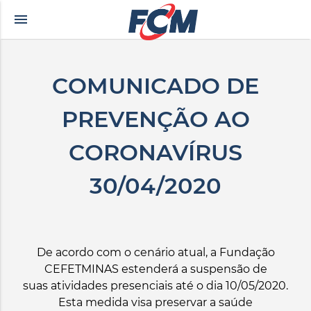
menu
ılı porno
zevki doruklarda yaşatan olgun matematik öğretmeninin yıllardır ya
COMUNICADO DE
PREVENÇÃO AO
CORONAVÍRUS
30/04/2020
De acordo com o cenário atual, a Fundação
CEFETMINAS estenderá a suspensão de
suas atividades presenciais até o dia
10/05/2020
.
Esta medida visa preservar a saúde