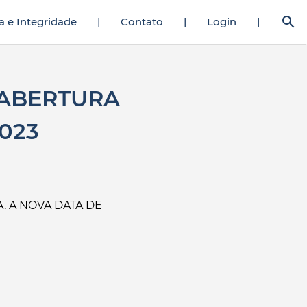
search
a e Integridade
|
Contato
|
Login
|
dam onun ateş saçan amcığını vahşice siker adamlar da taş
porno hikay
 ABERTURA
023
. A NOVA DATA DE