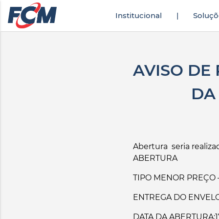
Institucional
|
Soluçõ
ek
türkçe altyazılı porno
zevki doruklarda yaşatan olgun matematik öğre
AVISO DE
DA
Abertura seria realiza
ABERTURA
TIPO MENOR PREÇO –
ENTREGA DO ENVELOPE
DATA DA ABERTURA:17