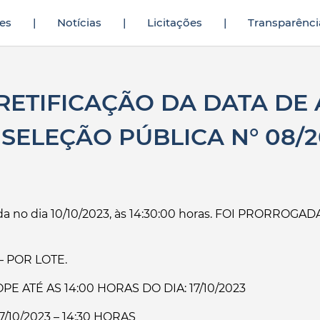
es
|
Notícias
|
Licitações
|
Transparênci
tmeninin yıllardır yarak yüzü görmediğini fark eden genç
sikiş hikaye
a
 RETIFICAÇÃO DA DATA DE
 SELEÇÃO PÚBLICA N° 08/2
da no dia 10/10/2023, às 14:30:00 horas.
FOI PRORROGADA
 POR LOTE.
 ATÉ AS 14:00 HORAS DO DIA: 17/10/2023
/10/2023 – 14:30 HORAS