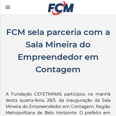
menu
e altyazılı porno
zevki doruklarda yaşatan olgun matematik öğretmeninin yılla
FCM sela parceria com a
Sala Mineira do
Empreendedor em
Contagem
A Fundação CEFETMINAS participou na manhã
desta quarta-feira, 28/3, da inauguração da Sala
Mineira do Empreendedor em Contagem, Região
Metropolitana de Belo Horizonte. O prefeito em