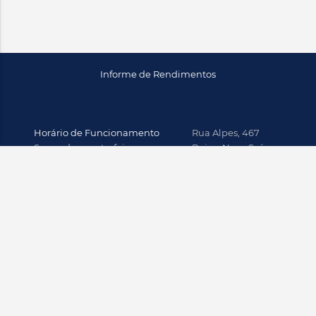
Informe de Rendimentos
Horário de Funcionamento
Rua Alpes, 467
Segunda a sexta-feira
Bairro Nova Suíça
9h às 17h
Belo Horizonte/MG
CEP: 30.421-145
Principais Parceiros