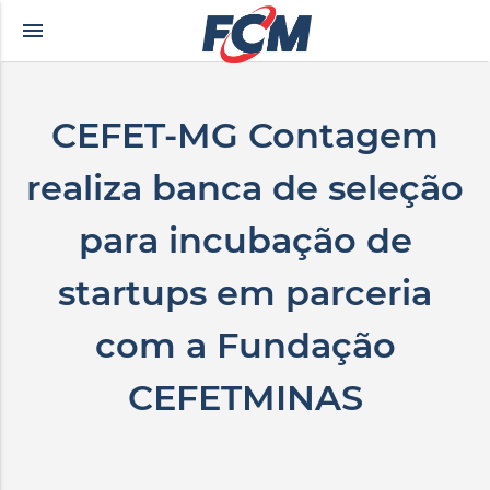
menu
kçe altyazılı porno
zevki doruklarda yaşatan olgun matematik öğretmeninin yıll
CEFET-MG Contagem
realiza banca de seleção
para incubação de
startups em parceria
com a Fundação
CEFETMINAS