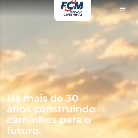
rno
zevki doruklarda yaşatan olgun matematik öğretmeninin yıllardır yarak yü
menu
Há mais de 30
anos construindo
caminhos para o
futuro.