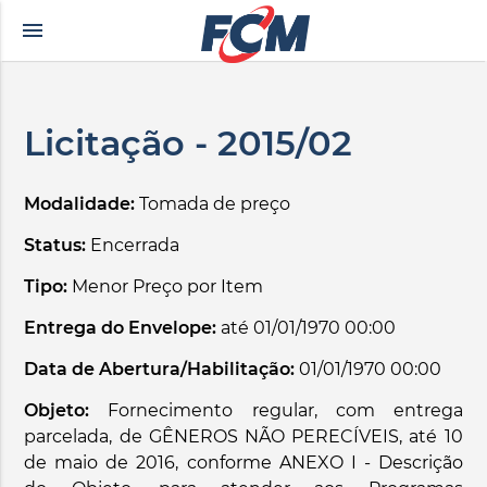
menu
çe altyazılı porno
zevki doruklarda yaşatan olgun matematik öğretmeninin yılla
Licitação - 2015/02
Modalidade:
Tomada de preço
Status:
Encerrada
Tipo:
Menor Preço por Item
Entrega do Envelope:
até 01/01/1970 00:00
Data de Abertura/Habilitação:
01/01/1970 00:00
Objeto:
Fornecimento regular, com entrega
parcelada, de GÊNEROS NÃO PERECÍVEIS, até 10
de maio de 2016, conforme ANEXO I - Descrição